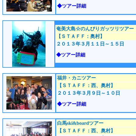
◆ツアー詳細
奄美大島☆のんびりガッツリツアー
【ＳＴＡＦＦ：奥村】
２０１３年３月１１
日～１５日
◆ツアー詳細
福井・カニツアー
【ＳＴＡＦＦ：西、奥村】
２０１３年３月９
日～１０日
◆ツアー詳細
白馬ski&boardツアー
【ＳＴＡＦＦ：西、奥村】