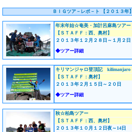
ＢＩＧツア－レポ－ト 【２０１３
年
年末年始☆奄美・加計呂麻島ツアー
【ＳＴＡＦＦ：西、奥村】
２０１３年１２月２８
日～１月２日
◆ツアー詳細
キリマンジャロ登頂記 kilimanjaro c
【ＳＴＡＦＦ：奥村】
２０１３年２
月１５
日～２０日
◆ツアー詳細
秋☆柏島ツアー
【ＳＴＡＦＦ：西、奥村】
２０１３年１０月１２
日夜～14日