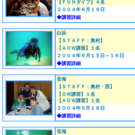
【ＦＵＮダイブ】４名
２００４年６月１９日
◆講習詳細
白浜
【ＳＴＡＦＦ：奥村
】
【ＡＯＷ講習】１名
２００４年６月１５日～１６日
◆講習詳細
音海
【ＳＴＡＦＦ：奥村・西
】
【ＯＷ講習】１名
【ＡＯＷ講習】１名
２００４年５月１６日
◆講習詳細
音海