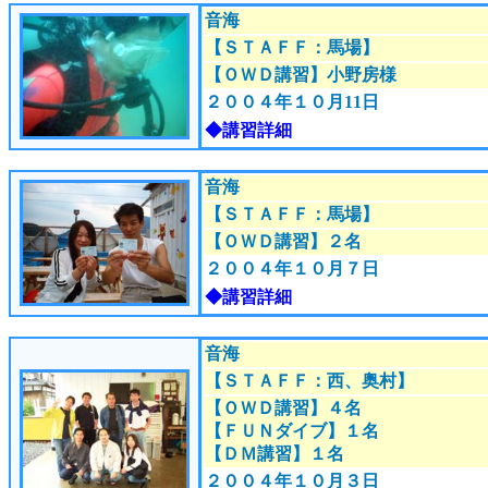
音海
【ＳＴＡＦＦ：馬場
】
【ＯＷＤ講習】小野房様
２００４年１０月11日
◆講習詳細
音海
【ＳＴＡＦＦ：馬場
】
【ＯＷＤ講習】２名
２００４年１０月７日
◆講習詳細
音海
【ＳＴＡＦＦ：西、奥村
】
【ＯＷＤ講習】４名
【ＦＵＮダイブ】１名
【ＤＭ講習】１名
２００４年１０月３日