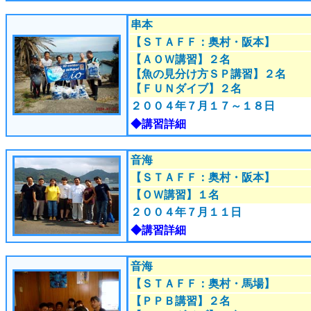
串本
【ＳＴＡＦＦ：奥村・阪本
】
【ＡＯＷ講習】２名
【魚の見分け方ＳＰ講習】２名
【ＦＵＮダイブ】２名
２００４年７月１７～１８日
◆講習詳細
音海
【ＳＴＡＦＦ：奥村・阪本
】
【ＯＷ講習】１名
２００４年７月１１日
◆講習詳細
音海
【ＳＴＡＦＦ：奥村・馬場
】
【ＰＰＢ講習】２名