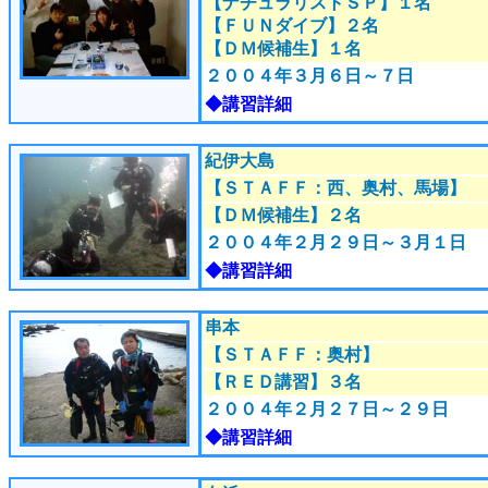
【ナチュラリストＳＰ】１名
【ＦＵＮダイブ】２名
【ＤＭ候補生】１名
２００４年３月６日～７
日
◆講習詳細
紀伊大島
【ＳＴＡＦＦ：西、奥村、馬場】
【ＤＭ候補生】２名
２００４年２月２９日～３月１
日
◆講習詳細
串本
【ＳＴＡＦＦ：奥村】
【ＲＥＤ講習】３名
２００４年２月２７日～２９
日
◆講習詳細