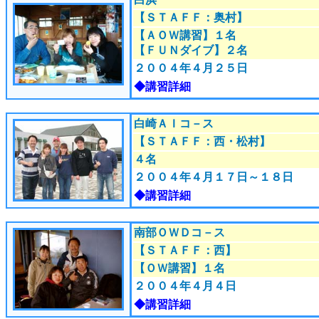
【ＳＴＡＦＦ：奥村】
【ＡＯＷ講習】１名
【ＦＵＮダイブ】２名
２００４年４月２５日
◆講習詳細
白崎ＡＩコ－ス
【ＳＴＡＦＦ：西・松村】
４名
２００４年４月１７日～１８日
◆講習詳細
南部ＯＷＤコ－ス
【ＳＴＡＦＦ：西】
【ＯＷ講習】１名
２００４年４月４日
◆講習詳細