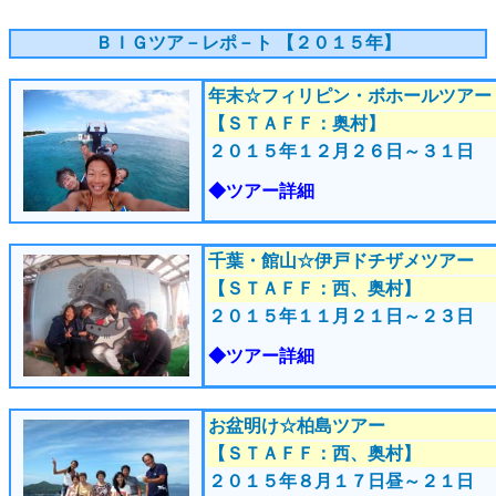
ＢＩＧツア－レポ－ト 【２０１５
年】
年末☆フィリピン・ボホールツアー
【ＳＴＡＦＦ：奥村】
２０１５年１２月２６
日～３１日
◆ツアー詳細
千葉・館山☆伊戸ドチザメツアー
【ＳＴＡＦＦ：西、奥村】
２０１５年１１月２１
日～２３日
◆ツアー詳細
お盆明け☆柏島ツアー
【ＳＴＡＦＦ：西、奥村】
２０１５年８月１７
日昼～２１日