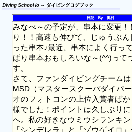
Diving School io
～ ダイビングログブック
日記 By 奥村
みなべ～の予定が、串本に変更！
り！！高速も伸びて、じゅうぶん
った串本♪最近、串本によく行っ
ぱり串本おもしろいな～(^^)っ
す。
さて、ファンダイビングチームは
MSD（マスタースクーバダイバ
オのフォトコンの上位入賞者ばか
様でした！ポイントは久しぶりに
へ。私の好きなウミウシランキン
『シンデレラ』と『ゾウゲイロ』