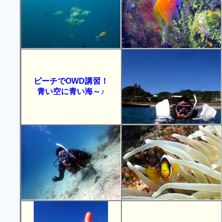
ビーチでOWD講習！
青い空に青い海～♪