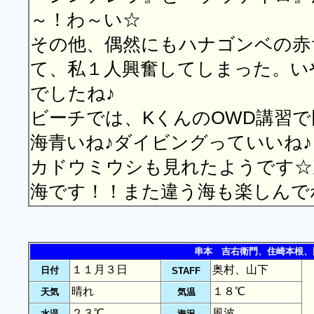
～！わ～い☆
その他、偶然にもハナゴンベの赤
て、私１人興奮してしまった。い
でしたね♪
ビーチでは、KくんのOWD講習
海青いね♪ダイビングっていいね
カドウミウシも見れたようです☆
海です！！また違う海も楽しんでね～
串本 吉右衛門、住崎本根、
１１月３日
奥村、山下
日付
STAFF
晴れ
１８℃
天気
気温
２３℃
風波
水温
海況