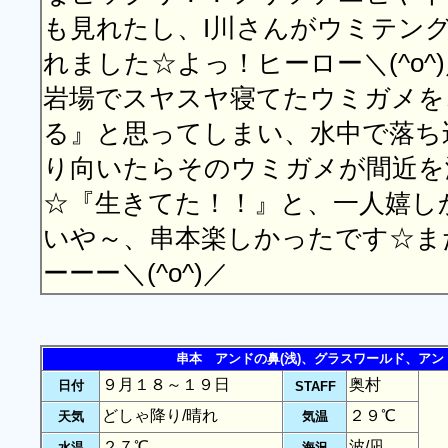
も見れたし、I川さんがウミテン
れました☆よっ！ヒーロー＼(^o^
岩場でスヤスヤ寝てたウミガメを
る』と思ってしまい、水中で落ち
り向いたらそのウミガメが間近を
☆『生きてた！！』と、一人嬉しか
いや～、串本楽しかったです☆ま
ーーー＼(^o^)／
串本 アンドの鼻(浅)、グラスワールド、アン
９月１８～１９日
奥村
日付
STAFF
どしゃ降り/晴れ
２９℃
天気
気温
２７℃
波/凪
水温
海況