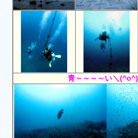
青～～～～い＼(^o^