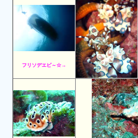
フリソデエビ～☆→