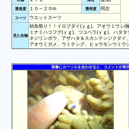
１０～２０m
同左
透視度
透明度
ウエットスーツ
スーツ
幼魚祭り！！イロブダイ(ｙｇ)、アオウミウシ(極
ミナミハコフグ(ｙｇ)、ツユベラ(ｙｇ)、ハタ
見た生物
ネジリンボウ、アザハタ＆スカシテンジクダイ
アオウミガメ、ウミテング、ヒョウモンウミウ
画像にカーソルを合わせると、コメントが表