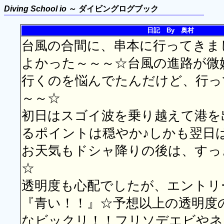
Diving School io
～ ダイビングログブック
日記 By 奥村
台風の合間に、串本に行ってきま
よかった～～～☆台風の進路が微
行くのを悩んでたんだけど、行っ
～～☆
初日はスゴイ波を乗り越えて港を
るポイントは穏やか♪しかも翌日
お天気もドシャ降りの後は、すっ
☆
透明度も心配でしたが、エントリ
『青い！！』☆予想以上の透明度
なビックリ！！フリソデエビやネ