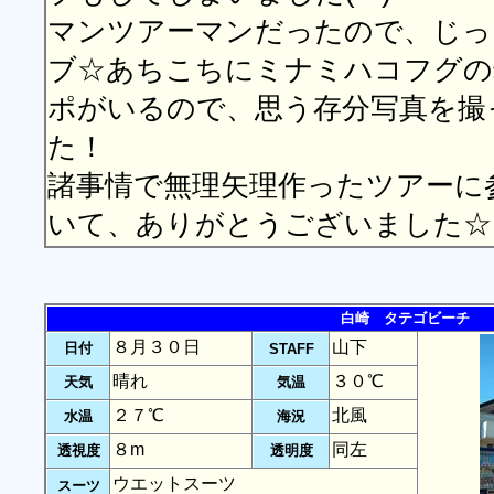
マンツアーマンだったので、じっ
ブ☆あちこちにミナミハコフグの
ポがいるので、思う存分写真を撮
た！
諸事情で無理矢理作ったツアーに
いて、ありがとうございました☆
白崎 タテゴビーチ
８月３０日
山下
日付
STAFF
晴れ
３０℃
天気
気温
２７℃
北風
水温
海況
８m
同左
透視度
透明度
ウエットスーツ
スーツ