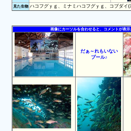
ハコフグｙｇ、ミナミハコフグｙｇ、コブダイ(
見た生物
画像にカーソルを合わせると、コメントが表示
だぁ～れもいない
プール♪