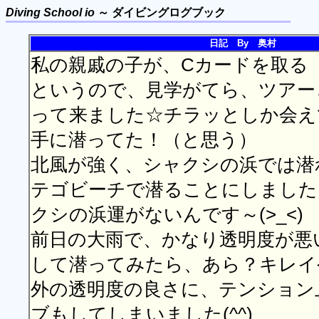
Diving School io
～ ダイビングログブック
日記 By 奥村
私の親戚の子が、Cカードを取る
というので、見学がてら、ツアー
って来ました☆チラッとしか会え
手に潜ってた！（と思う）
北風が強く、シャクシの浜では潜
テゴビーチで潜ることにしました
クシの浜運がないんです～(>_<)
前日の大雨で、かなり透明度が悪
して潜ってみたら、あら？キレイ
外の透明度の良さに、テンション
ブもしてしまいました(^^)