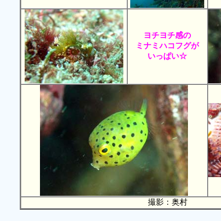
ヨチヨチ感の
ミナミハコフグが
いっぱい☆
撮影：奥村