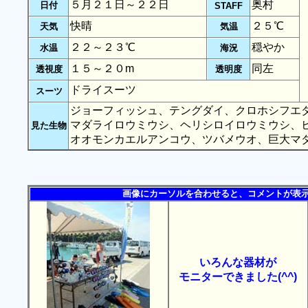
５月２１日～２２日
奥村
日付
STAFF
快晴
２５℃
天気
気温
２２～２３℃
穏やか
水温
海況
１５～２０m
同左
透視度
透明度
ドライスーツ
スーツ
ジョーフィッシュ、テングダイ、クロホシフエ
マダライロウミウシ、ヘリシロイロウミウシ、
見た生物
オオモンカエルアンコウ、ツバメウオ、巨大マ
画像にカーソルを合わせると、コメントが表
いろんな器材が
モニターできました(^^)