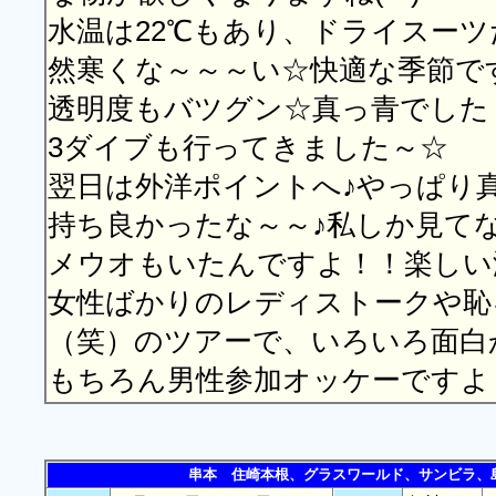
水温は22℃もあり、ドライスー
然寒くな～～～い☆快適な季節で
透明度もバツグン☆真っ青でした
3ダイブも行ってきました～☆
翌日は外洋ポイントへ♪やっぱり
持ち良かったな～～♪私しか見て
メウオもいたんですよ！！楽しい海
女性ばかりのレディストークや恥
（笑）のツアーで、いろいろ面白
もちろん男性参加オッケーですよ～～
串本 住崎本根、グラスワールド、サンビラ、