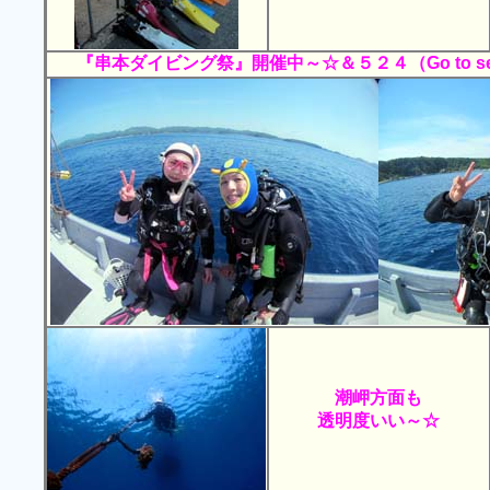
『串本ダイビング祭』開催中～☆＆５２４（Go to 
潮岬方面も
透明度いい～☆