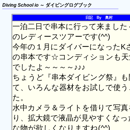
Diving School io
～ ダイビングログブック
日記 By 奥村
一泊二日で串本に行って来ました
のレディースツアーです(^^)
今年の１月にダイバーになったK
の串本です☆コンディションも天
でしたよ～～～～♪♪♪
ちょうど『串本ダイビング祭』も
て、いろんな器材をお試しで使う
た。
水中カメラ＆ライトを借りて写真
り、拡大鏡で液晶が見やすくなっ
な物が欲しくなりますね(^^)