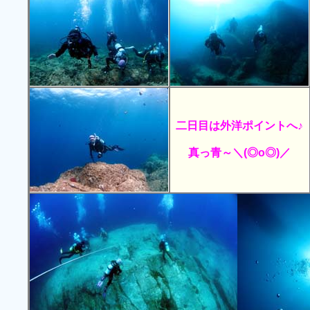
二日目は外洋ポイントへ♪
真っ青～＼(◎o◎)／