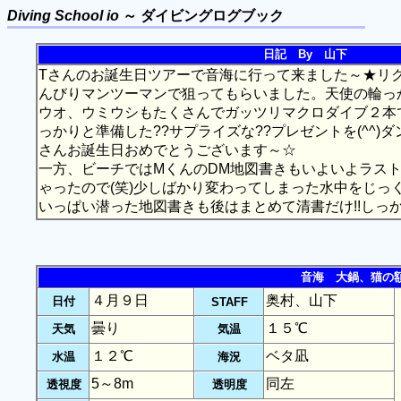
Diving School io
～ ダイビングログブック
日記 By 山下
Tさんのお誕生日ツアーで音海に行って来ました～★リ
んびりマンツーマンで狙ってもらいました。天使の輪っ
ウオ、ウミウシもたくさんでガッツリマクロダイブ２本で
っかりと準備した??サプライズな??プレゼントを(^^)ダン
さんお誕生日おめでとうございます～☆
一方、ビーチではMくんのDM地図書きもいよいよラストの
ゃったので(笑)少しばかり変わってしまった水中をじっ
いっぱい潜った地図書きも後はまとめて清書だけ!!しっ
音海 大鍋、猫の
４月９日
奥村、山下
日付
STAFF
曇り
１５℃
天気
気温
１２℃
ベタ凪
水温
海況
5～8m
同左
透視度
透明度