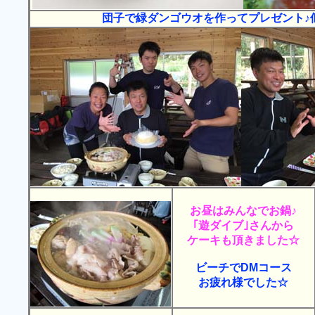
団子で緑ダンゴウオを作ってプレゼント♪似
お昼はみんなでお鍋♪
｢遊ダイブ｣さんから
ケーキも頂きました☆
ビーチでDMコース
お疲れ様でした☆