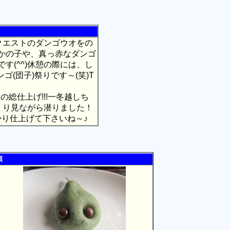
クエストのダンゴウオをの
かの子や、真っ赤なダンゴ
す(^^)休憩の際には、し
ゴ(団子)祭りです～(笑)T
総仕上げ!!!一冬越しち
くり見ながら潜りました！
かり仕上げて下さいね～♪
額